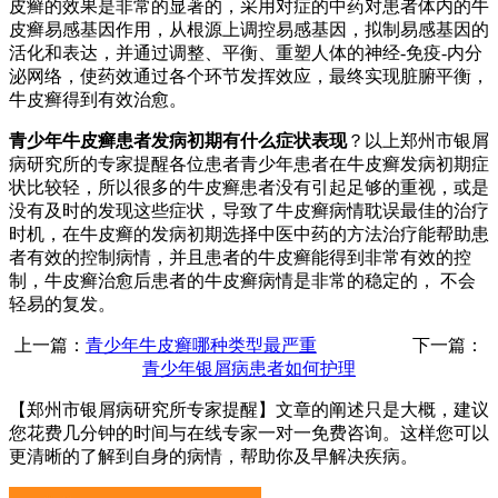
皮癣的效果是非常的显著的，采用对症的中药对患者体内的牛
皮癣易感基因作用，从根源上调控易感基因，拟制易感基因的
活化和表达，并通过调整、平衡、重塑人体的神经-免疫-内分
泌网络，使药效通过各个环节发挥效应，最终实现脏腑平衡，
牛皮癣得到有效治愈。
青少年牛皮癣患者发病初期有什么症状表现
？以上郑州市银屑
病研究所的专家提醒各位患者青少年患者在牛皮癣发病初期症
状比较轻，所以很多的牛皮癣患者没有引起足够的重视，或是
没有及时的发现这些症状，导致了牛皮癣病情耽误最佳的治疗
时机，在牛皮癣的发病初期选择中医中药的方法治疗能帮助患
者有效的控制病情，并且患者的牛皮癣能得到非常有效的控
制，牛皮癣治愈后患者的牛皮癣病情是非常的稳定的， 不会
轻易的复发。
上一篇：
青少年牛皮癣哪种类型最严重
下一篇：
青少年银屑病患者如何护理
【郑州市银屑病研究所专家提醒】
文章的阐述只是大概，建议
您花费几分钟的时间与在线专家一对一免费咨询。这样您可以
更清晰的了解到自身的病情，帮助你及早解决疾病。