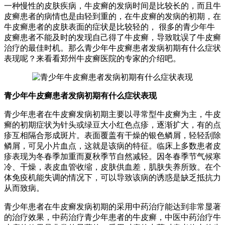
一种慢性的皮肤疾病，牛皮癣的发病时间是比较长的，而且牛
皮癣患者的病情也是由轻到重的，在牛皮癣的发病的初期，在
牛皮癣患者的皮肤表面的症状是比较轻的， 很多的青少年牛
皮癣患者不能及时的发现自己得了牛皮癣，导致耽误了牛皮癣
治疗的最佳时机。那么青少年牛皮癣患者发病初期有什么症状
表现呢？来看看郑州牛皮癣医院的专家的介绍吧。
青少年牛皮癣患者发病初期有什么症状表现
青少年患者在牛皮癣发病初期主要以寻常型牛皮癣为主，牛皮
癣的初期症状为针头或绿豆大小红色点疹，逐渐扩大，有的点
疹互相隔合形成斑片。表面覆盖有干燥的银色鳞屑，轻轻刮除
鳞屑，可见小片血点，这就是该病的特征。临床上多数患者皮
疹表现为冬春季加重而夏秋季节自然减轻。因冬春季节气候寒
冷、干燥，表皮血管收缩，皮肤供血差，肌肤失养所致。在个
体免疫机能失调的情况下，可以导致该病的诱惑是缺乏抵抗力
从而致病。
青少年患者在牛皮癣发病初期的采用中药治疗能达到非常显著
的治疗效果，中药治疗青少年患者的牛皮癣，中医中药治疗牛